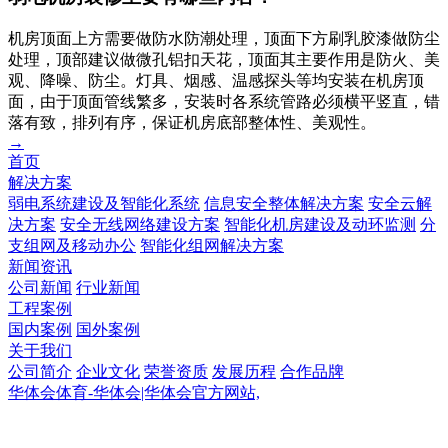
机房顶面上方需要做防水防潮处理，顶面下方刷乳胶漆做防尘
处理，顶部建议做微孔铝扣天花，顶面其主要作用是防火、美
观、降噪、防尘。灯具、烟感、温感探头等均安装在机房顶
面，由于顶面管线繁多，安装时各系统管路必须横平竖直，错
落有致，排列有序，保证机房底部整体性、美观性。
→
首页
解决方案
弱电系统建设及智能化系统
信息安全整体解决方案
安全云解
决方案
安全无线网络建设方案
智能化机房建设及动环监测
分
支组网及移动办公
智能化组网解决方案
新闻资讯
公司新闻
行业新闻
工程案例
国内案例
国外案例
关于我们
公司简介
企业文化
荣誉资质
发展历程
合作品牌
华体会体育-华体会|华体会官方网站,
华体会体育-华体会|华体会官方网站,