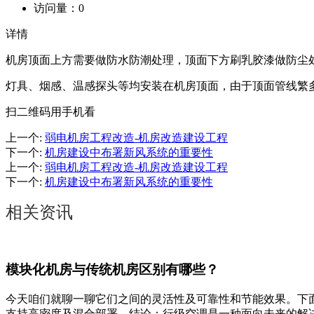
访问量：
0
详情
机房顶面上方需要做防水防潮处理，顶面下方刷乳胶漆做防尘
灯具、烟感、温感探头等均安装在机房顶面，由于顶面管线繁
扫二维码用手机看
上一个
:
弱电机房工程改造-机房改造建设工程
下一个
:
机房建设中布署新风系统的重要性
上一个
:
弱电机房工程改造-机房改造建设工程
下一个
:
机房建设中布署新风系统的重要性
相关资讯
模块化机房与传统机房区别有哪些？
今天咱们就聊一聊它们之间的灵活性及可靠性和节能效果。下
支持高密度及混合部署。结论：行级空调是一种面向未来的解决