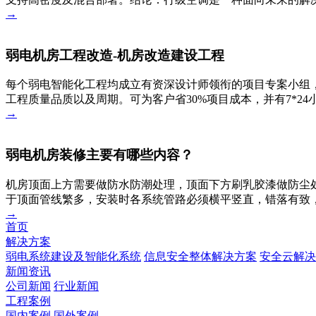
→
弱电机房工程改造-机房改造建设工程
每个弱电智能化工程均成立有资深设计师领衔的项目专案小组，
工程质量品质以及周期。可为客户省30%项目成本，并有7*2
→
弱电机房装修主要有哪些内容？
机房顶面上方需要做防水防潮处理，顶面下方刷乳胶漆做防尘
于顶面管线繁多，安装时各系统管路必须横平竖直，错落有致
→
首页
解决方案
弱电系统建设及智能化系统
信息安全整体解决方案
安全云解决
新闻资讯
公司新闻
行业新闻
工程案例
国内案例
国外案例