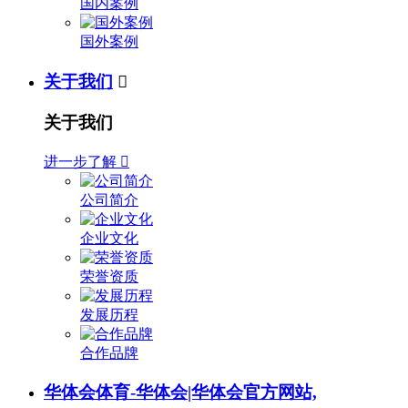
国内案例
国外案例
关于我们

关于我们
进一步了解

公司简介
企业文化
荣誉资质
发展历程
合作品牌
华体会体育-华体会|华体会官方网站,