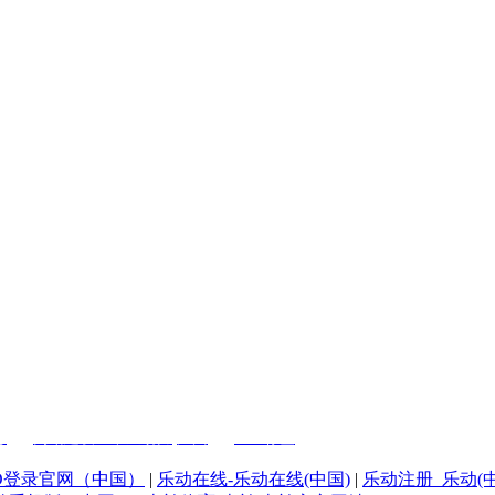
号
网站建设：中企动力
广州
SEO标签
LD登录官网（中国）
|
乐动在线-乐动在线(中国)
|
乐动注册_乐动(中